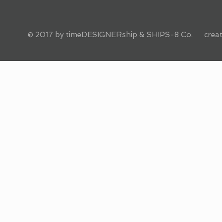
© 2017 by timeDESIGNERship & SHIPS-8 Co. creat