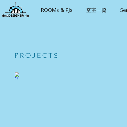
ROOMs & PJs
空室一覧
Se
PROJECTS